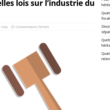
les lois sur l’industrie du
hériti
Quand
fisca
Divor
Actu
Commentaires fermés
sépar
Quels
hérit
Quand
reten