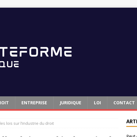
ROIT
ENTREPRISE
JURIDIQUE
LOI
CONTACT
ART
s lois sur l’industrie du droit
Peut-