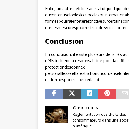
Enfin, un autre défi liée au statut juridique d
ducontenuselonlesloislocalesouinternational
formespourraientêterestrictivesurcertainsco
dredesmescurespourrestreindrevoicecontenu
Conclusion
En conclusion, il existe plusieurs défis liés 
défis incluent la responsabilit é pour la diffus
protectiondesdonnée
personalllesseetlarestrictionducontenselonle
es formespourrespecterla loi.
PRÉCÉDENT
Réglementation des droits des
consommateurs dans une socié
numérique