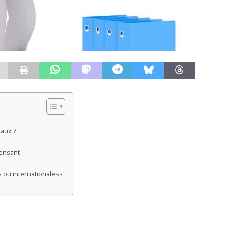
iaux ?
fensant
s ou internationaless