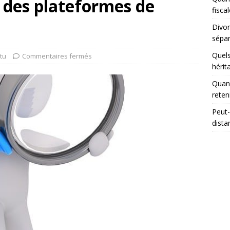
e des plateformes de
fisca
Divor
sépar
Quels
tu
Commentaires fermés
hérit
Quand
reten
Peut-
dista