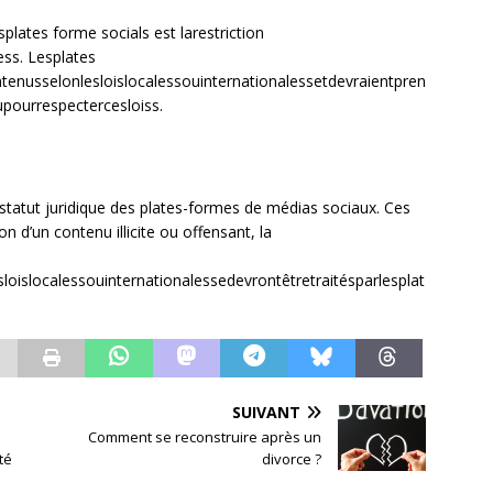
esplates forme socials est larestriction
ess. Lesplates
ntenusselonlesloislocalessouinternationalessetdevraientpren
pourrespectercesloiss.
au statut juridique des plates-formes de médias sociaux. Ces
ion d’un contenu illicite ou offensant, la
sloislocalessouinternationalessedevrontêtretraitésparlesplat
SUIVANT
Comment se reconstruire après un
té
divorce ?