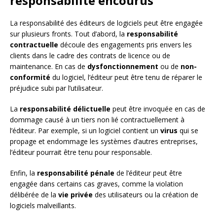
responsabilité encourus
La responsabilité des éditeurs de logiciels peut être engagée
sur plusieurs fronts. Tout d’abord, la
responsabilité
contractuelle
découle des engagements pris envers les
clients dans le cadre des contrats de licence ou de
maintenance. En cas de
dysfonctionnement
ou de
non-
conformité
du logiciel, l’éditeur peut être tenu de réparer le
préjudice subi par l’utilisateur.
La
responsabilité délictuelle
peut être invoquée en cas de
dommage causé à un tiers non lié contractuellement à
l’éditeur. Par exemple, si un logiciel contient un
virus
qui se
propage et endommage les systèmes d’autres entreprises,
l’éditeur pourrait être tenu pour responsable.
Enfin, la
responsabilité pénale
de l’éditeur peut être
engagée dans certains cas graves, comme la violation
délibérée de la
vie privée
des utilisateurs ou la création de
logiciels malveillants.