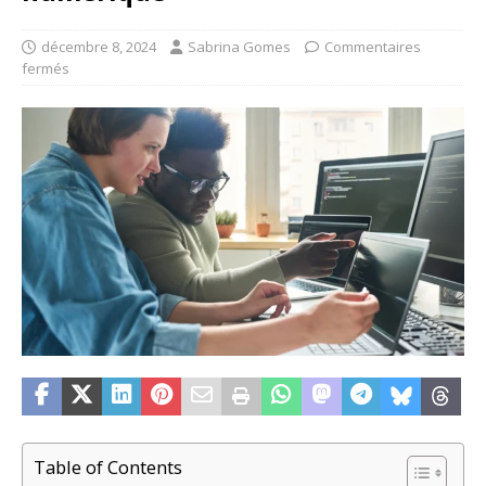
décembre 8, 2024
Sabrina Gomes
Commentaires
fermés
Table of Contents