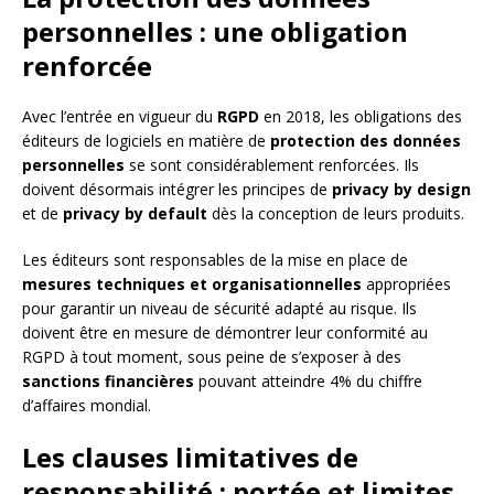
personnelles : une obligation
renforcée
Avec l’entrée en vigueur du
RGPD
en 2018, les obligations des
éditeurs de logiciels en matière de
protection des données
personnelles
se sont considérablement renforcées. Ils
doivent désormais intégrer les principes de
privacy by design
et de
privacy by default
dès la conception de leurs produits.
Les éditeurs sont responsables de la mise en place de
mesures techniques et organisationnelles
appropriées
pour garantir un niveau de sécurité adapté au risque. Ils
doivent être en mesure de démontrer leur conformité au
RGPD à tout moment, sous peine de s’exposer à des
sanctions financières
pouvant atteindre 4% du chiffre
d’affaires mondial.
Les clauses limitatives de
responsabilité : portée et limites