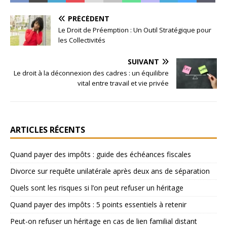
PRÉCÉDENT
Le Droit de Préemption : Un Outil Stratégique pour
les Collectivités
SUIVANT
Le droit à la déconnexion des cadres : un équilibre
vital entre travail et vie privée
ARTICLES RÉCENTS
Quand payer des impôts : guide des échéances fiscales
Divorce sur requête unilatérale après deux ans de séparation
Quels sont les risques si l’on peut refuser un héritage
Quand payer des impôts : 5 points essentiels à retenir
Peut-on refuser un héritage en cas de lien familial distant