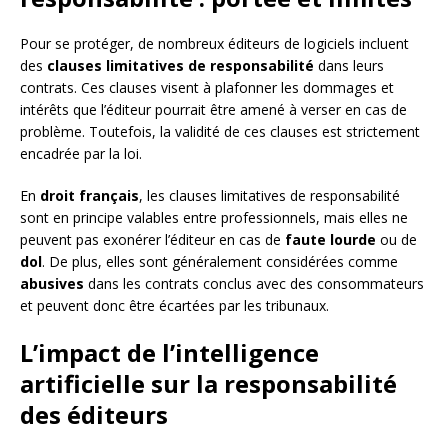
Pour se protéger, de nombreux éditeurs de logiciels incluent
des
clauses limitatives de responsabilité
dans leurs
contrats. Ces clauses visent à plafonner les dommages et
intérêts que l’éditeur pourrait être amené à verser en cas de
problème. Toutefois, la validité de ces clauses est strictement
encadrée par la loi.
En
droit français
, les clauses limitatives de responsabilité
sont en principe valables entre professionnels, mais elles ne
peuvent pas exonérer l’éditeur en cas de
faute lourde
ou de
dol
. De plus, elles sont généralement considérées comme
abusives
dans les contrats conclus avec des consommateurs
et peuvent donc être écartées par les tribunaux.
L’impact de l’intelligence
artificielle sur la responsabilité
des éditeurs