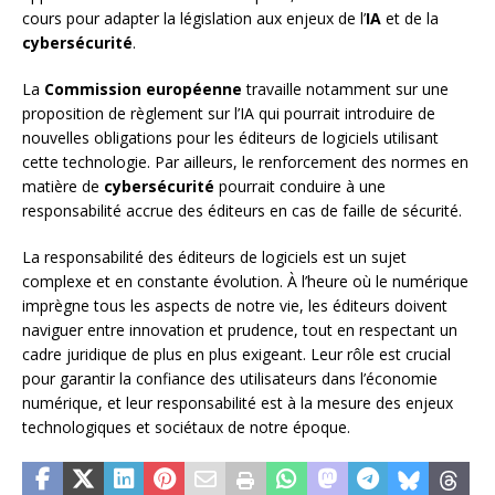
cours pour adapter la législation aux enjeux de l’
IA
et de la
cybersécurité
.
La
Commission européenne
travaille notamment sur une
proposition de règlement sur l’IA qui pourrait introduire de
nouvelles obligations pour les éditeurs de logiciels utilisant
cette technologie. Par ailleurs, le renforcement des normes en
matière de
cybersécurité
pourrait conduire à une
responsabilité accrue des éditeurs en cas de faille de sécurité.
La responsabilité des éditeurs de logiciels est un sujet
complexe et en constante évolution. À l’heure où le numérique
imprègne tous les aspects de notre vie, les éditeurs doivent
naviguer entre innovation et prudence, tout en respectant un
cadre juridique de plus en plus exigeant. Leur rôle est crucial
pour garantir la confiance des utilisateurs dans l’économie
numérique, et leur responsabilité est à la mesure des enjeux
technologiques et sociétaux de notre époque.