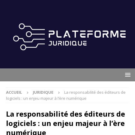
ACCUEIL
JURIDIQUE
La responsabilité des éditeurs de
logiciels : un enjeu majeur à l’ère numérique
La responsabilité des éditeurs de
logiciels : un enjeu majeur à l’ère
numérique