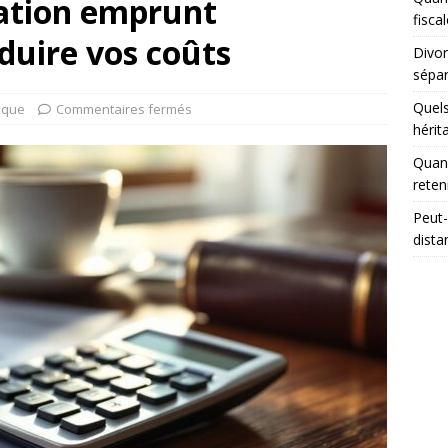
ation emprunt
fisca
duire vos coûts
Divor
sépar
Quels
dique
Commentaires fermés
hérit
Quand
reten
Peut-
dista