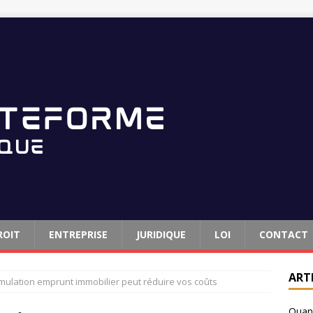
ROIT
ENTREPRISE
JURIDIQUE
LOI
CONTACT
ART
mulation emprunt immobilier peut réduire vos coûts
Quand