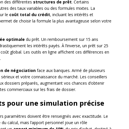
n des différentes
structures de prêt
. Certains
utres des taux variables ou des formules mixtes. La
ur le
coût total du crédit
, incluant les intérêts et
ermet de choisir la formule la plus avantageuse selon votre
ée optimale
du prêt. Un remboursement sur 15 ans
astiquement les intérêts payés. À l’inverse, un prêt sur 25
oût global. Les outils en ligne affichent ces différences en
.
on de négociation
face aux banques. Armé de plusieurs
 sérieux et votre connaissance du marché. Les conseillers
ux dossiers préparés, augmentant vos chances d’obtenir
es commerciaux sur les frais de dossier.
ts pour une simulation précise
urs paramètres doivent être renseignés avec exactitude. Le
du calcul, mais l’apport personnel joue un rôle
ment un
apport minimum de 10%
du prix d’achat, destiné à