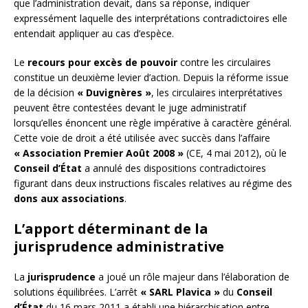
que l’administration devait, dans sa réponse, indiquer
expressément laquelle des interprétations contradictoires elle
entendait appliquer au cas d’espèce.
Le
recours pour excès de pouvoir
contre les circulaires
constitue un deuxième levier d’action. Depuis la réforme issue
de la décision
« Duvignères »
, les circulaires interprétatives
peuvent être contestées devant le juge administratif
lorsqu’elles énoncent une règle impérative à caractère général.
Cette voie de droit a été utilisée avec succès dans l’affaire
« Association Premier Août 2008 »
(CE, 4 mai 2012), où le
Conseil d’État
a annulé des dispositions contradictoires
figurant dans deux instructions fiscales relatives au régime des
dons aux associations
.
L’apport déterminant de la
jurisprudence administrative
La
jurisprudence
a joué un rôle majeur dans l’élaboration de
solutions équilibrées. L’arrêt
« SARL Plavica »
du
Conseil
d’État
du 16 mars 2011 a établi une hiérarchisation entre