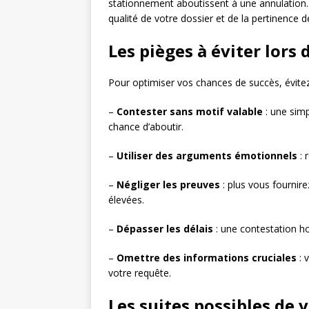
stationnement aboutissent à une annulation
qualité de votre dossier et de la pertinence 
Les pièges à éviter lors 
Pour optimiser vos chances de succès, évitez
–
Contester sans motif valable
: une sim
chance d’aboutir.
–
Utiliser des arguments émotionnels
: 
–
Négliger les preuves
: plus vous fournir
élevées.
–
Dépasser les délais
: une contestation h
–
Omettre des informations cruciales
: 
votre requête.
Les suites possibles de 