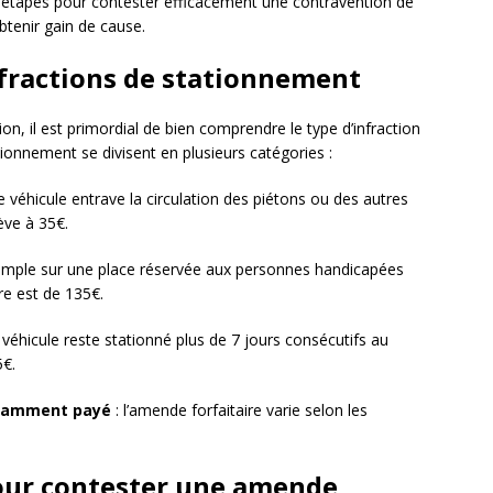
 étapes pour contester efficacement une contravention de
tenir gain de cause.
infractions de stationnement
n, il est primordial de bien comprendre le type d’infraction
tionnement se divisent en plusieurs catégories :
e véhicule entrave la circulation des piétons ou des autres
ève à 35€.
emple sur une place réservée aux personnes handicapées
re est de 135€.
 véhicule reste stationné plus de 7 jours consécutifs au
5€.
isamment payé
: l’amende forfaitaire varie selon les
pour contester une amende