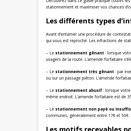
Découvrez dans ce guide pratique toutes les
stationnement et maximiser vos chances d’ob
Les différents types d’
Avant d’entamer une procédure de contestatio
qui vous est reproché. Les infractions de sta
– Le
stationnement gênant
: lorsque votr
usagers de la route. L’amende forfaitaire s’él
– Le
stationnement très gênant
: par ex
ou sur un passage piéton. L’amende forfaitai
– Le
stationnement abusif
: lorsque votre
même endroit. L’amende forfaitaire est de 3
– Le
stationnement non payé ou insuff
communes, généralement entre 17€ et 50€.
Les motifs recevables 