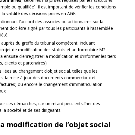
tionnaires
, selon les majorités requises par les statuts et
simple ou qualifiée). Il est important de vérifier les conditions
la validité des décisions prises en AGE.
tionnant l’accord des associés ou actionnaires sur la
ment doit être signé par tous les participants à l’assemblée
iété.
auprès du greffe du tribunal compétent, incluant
rojet de modification des statuts et un formulaire M2
ensuite d’enregistrer la modification et d’informer les tiers
 clients et partenaires).
s liées au changement d’objet social, telles que les
les, la mise à jour des documents commerciaux et
, factures) ou encore le changement d’immatriculation
aux.
tuer ces démarches, car un retard peut entraîner des
 la société et de ses dirigeants.
la modification de l’objet social