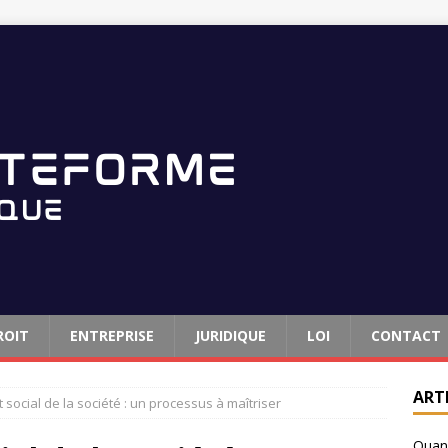
ROIT
ENTREPRISE
JURIDIQUE
LOI
CONTACT
ART
 social de la société : un processus à maîtriser
Quand