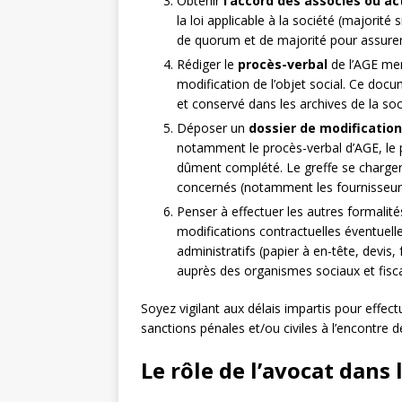
Obtenir
l’accord des associés ou ac
la loi applicable à la société (majorité 
de quorum et de majorité pour assurer 
Rédiger le
procès-verbal
de l’AGE men
modification de l’objet social. Ce docu
et conservé dans les archives de la soc
Déposer un
dossier de modification
notamment le procès-verbal d’AGE, le p
dûment complété. Le greffe se chargera 
concernés (notamment les fournisseurs,
Penser à effectuer les autres formalité
modifications contractuelles éventuel
administratifs (papier à en-tête, devis
auprès des organismes sociaux et fisc
Soyez vigilant aux délais impartis pour effec
sanctions pénales et/ou civiles à l’encontre de
Le rôle de l’avocat dans 