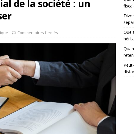
al de la société : un
fisca
ser
Divor
sépar
Quels
dique
Commentaires fermés
hérit
Quand
reten
Peut-
dista