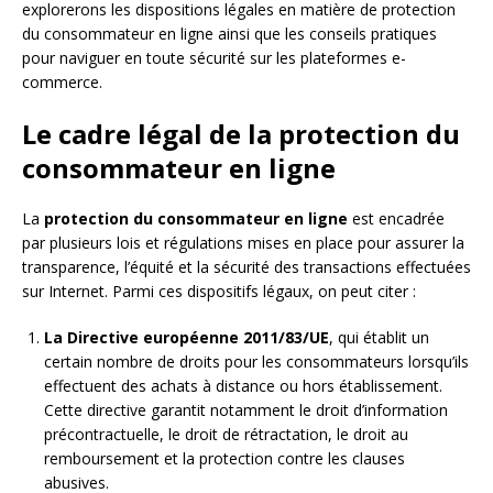
explorerons les dispositions légales en matière de protection
du consommateur en ligne ainsi que les conseils pratiques
pour naviguer en toute sécurité sur les plateformes e-
commerce.
Le cadre légal de la protection du
consommateur en ligne
La
protection du consommateur en ligne
est encadrée
par plusieurs lois et régulations mises en place pour assurer la
transparence, l’équité et la sécurité des transactions effectuées
sur Internet. Parmi ces dispositifs légaux, on peut citer :
La Directive européenne 2011/83/UE
, qui établit un
certain nombre de droits pour les consommateurs lorsqu’ils
effectuent des achats à distance ou hors établissement.
Cette directive garantit notamment le droit d’information
précontractuelle, le droit de rétractation, le droit au
remboursement et la protection contre les clauses
abusives.