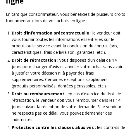
ligne
En tant que consommateur, vous bénéficiez de plusieurs droits
fondamentaux lors de vos achats en ligne :
Droit d’information précontractuelle
: le vendeur doit
vous fournir toutes les informations essentielles sur le
produit ou le service avant la conclusion du contrat (prix,
caractéristiques, frais de livraison, garanties, etc.).
Droit de rétractation
: vous disposez d’un délai de 14
jours pour changer d’avis et annuler votre achat sans avoir
à justifier votre décision ni à payer des frais
supplémentaires. Certaines exceptions s’appliquent
(produits personnalisés, denrées périssables, etc.).
Droit au remboursement
: en cas d’exercice du droit de
rétractation, le vendeur doit vous rembourser dans les 14
jours suivant la réception de votre demande. Si le vendeur
ne respecte pas ce délai, vous pouvez demander des
indemnités.
Protection contre les clauses abusives
: les contrats de