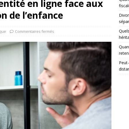
dentité en ligne face aux
fisca
ion de l’enfance
Divor
sépar
Quels
ique
Commentaires fermés
hérit
Quand
reten
Peut-
dista