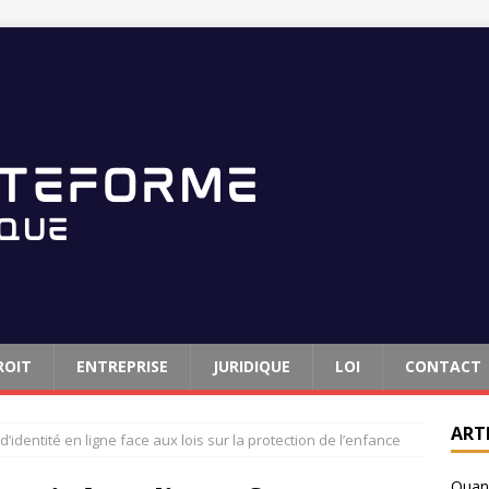
ROIT
ENTREPRISE
JURIDIQUE
LOI
CONTACT
ART
 d’identité en ligne face aux lois sur la protection de l’enfance
Quand